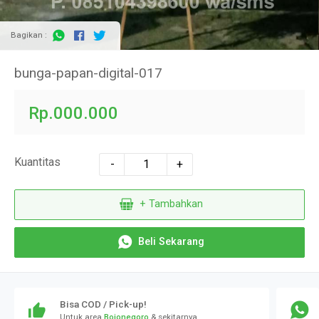
Bagikan :
bunga-papan-digital-017
Rp.000.000
Kuantitas
-
+
+ Tambahkan
Beli Sekarang
Bisa COD / Pick-up!
Untuk area
Bojonegoro
& sekitarnya..