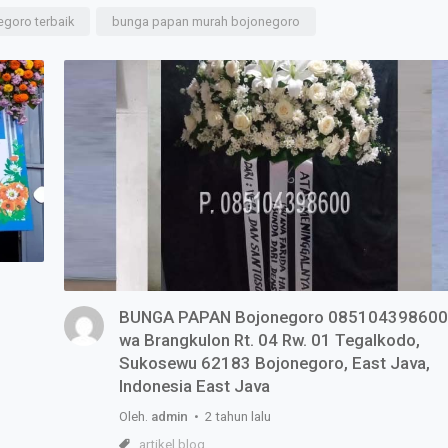
goro terbaik
bunga papan murah bojonegoro
BUNGA PAPAN Bojonegoro 085104398600
wa Brangkulon Rt. 04 Rw. 01 Tegalkodo,
Sukosewu 62183 Bojonegoro, East Java,
Indonesia East Java
Oleh.
admin
• 2 tahun lalu
artikel blog