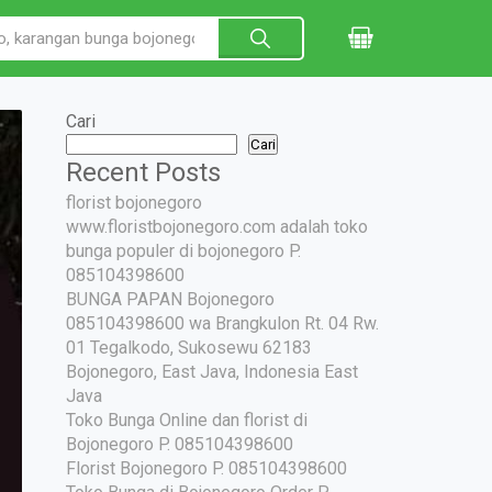
Cari
Cari
Recent Posts
florist bojonegoro
www.floristbojonegoro.com adalah toko
bunga populer di bojonegoro P.
085104398600
BUNGA PAPAN Bojonegoro
085104398600 wa Brangkulon Rt. 04 Rw.
01 Tegalkodo, Sukosewu 62183
Bojonegoro, East Java, Indonesia East
Java
Toko Bunga Online dan florist di
Bojonegoro P. 085104398600
Florist Bojonegoro P. 085104398600