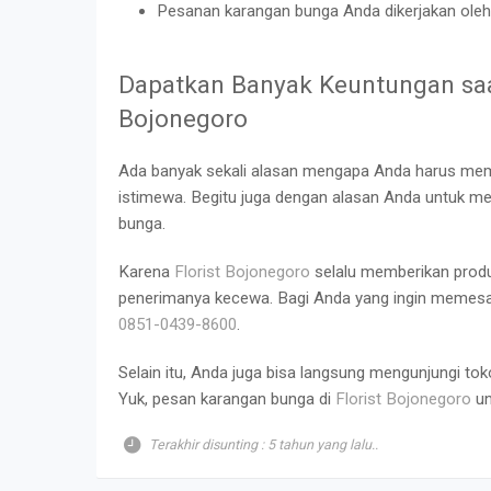
Pesanan karangan bunga Anda dikerjakan oleh
Dapatkan Banyak Keuntungan sa
Bojonegoro
Ada banyak sekali alasan mengapa Anda harus memi
istimewa. Begitu juga dengan alasan Anda untuk m
bunga.
Karena
Florist Bojonegoro
selalu memberikan produ
penerimanya kecewa. Bagi Anda yang ingin memesa
0851-0439-8600
.
Selain itu, Anda juga bisa langsung mengunjungi t
Yuk,
pesan karangan bunga
di
Florist Bojonegoro
un
Terakhir disunting : 5 tahun yang lalu..