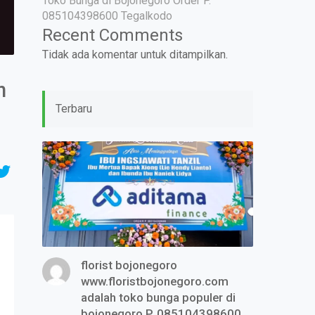
Toko Bunga di Bojonegoro Order P.
085104398600 Tegalkodo
Recent Comments
Tidak ada komentar untuk ditampilkan.
n
Terbaru
florist bojonegoro
www.floristbojonegoro.com
adalah toko bunga populer di
bojonegoro P. 085104398600