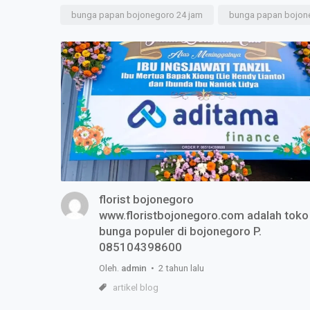
bunga papan bojonegoro 24 jam
bunga papan bojone
florist bojonegoro
www.floristbojonegoro.com adalah toko
bunga populer di bojonegoro P.
085104398600
Oleh.
admin
• 2 tahun lalu
artikel blog