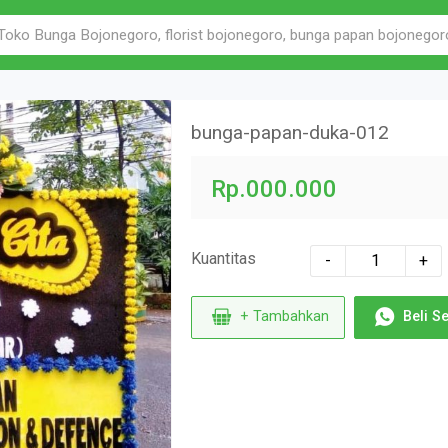
bunga-papan-duka-012
Rp.000.000
Kuantitas
-
+
+ Tambahkan
Beli S