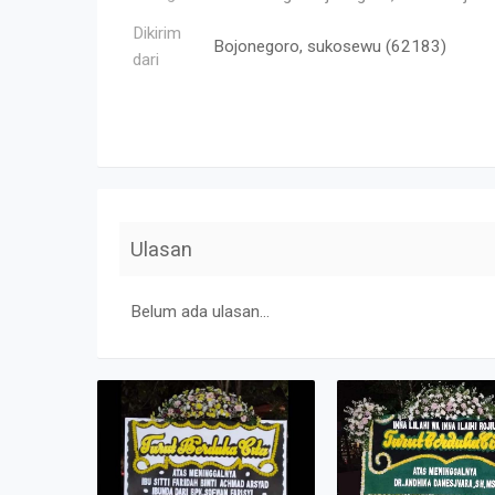
Dikirim
Bojonegoro, sukosewu (62183)
dari
Ulasan
Belum ada ulasan...