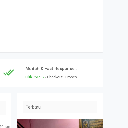
Mudah & Fast Response..
Pilih Produk
› Checkout › Proses!
Terbaru
›
›
bunga papan duka
4 jam, bunga ucapan benner digital
Produk