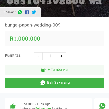
Bagikan :
bunga-papan-wedding-009
Rp.000.000
Kuantitas
-
+
+ Tambahkan
Beli Sekarang
Bisa COD / Pick-up!
Untuk area
Bojonegoro
& sekitarnya..