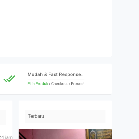
Mudah & Fast Response..
Pilih Produk
› Checkout › Proses!
Terbaru
›
›
bunga papan selam
4 jam, bunga ucapan benner digital
Produk