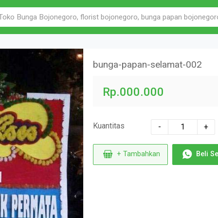
bunga-papan-selamat-002
Rp.000.000
Kuantitas
-
+
+ Tambahkan
Beli S